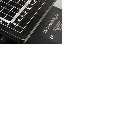
2026 CPL
Terms & Conditions
Privacy Policy & Cookies
Conta
www.linktr-ee/creativeprintersoflondon