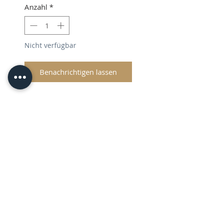
Anzahl
*
Nicht verfügbar
Benachrichtigen lassen
Cliche/Plate Washout Brush
Shipping & VAT will be added at
checkout
© 2026 CPL
Terms & Conditions
Privacy Policy & Cookies
Contact us
www.linktr-ee/creativeprintersoflondon