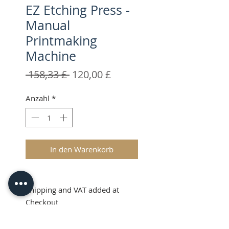
EZ Etching Press -
Manual
Printmaking
Machine
Standardpreis
Sale-
 158,33 £ 
120,00 £
Preis
Anzahl
*
In den Warenkorb
Shipping and VAT added at
Checkout