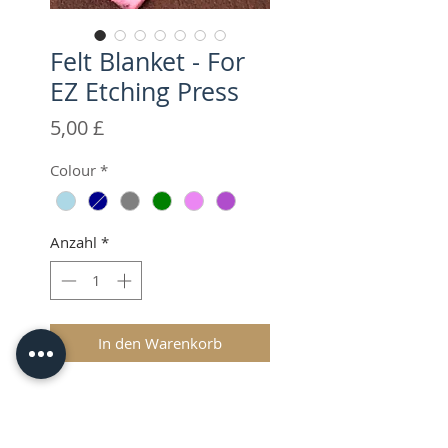
Felt Blanket - For
EZ Etching Press
Preis
5,00 £
Colour
*
Anzahl
*
In den Warenkorb
Shipping and VAT added at
Checkout.