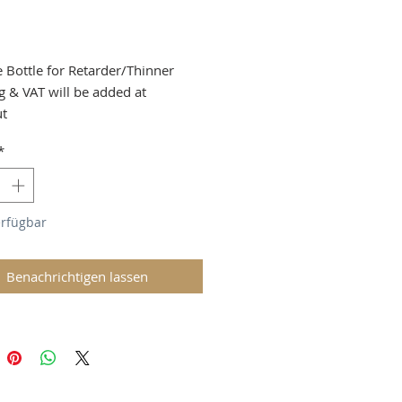
Preis
 Bottle for Retarder/Thinner
g & VAT will be added at
ut
*
erfügbar
Benachrichtigen lassen