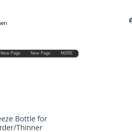
nen
New Page
New Page
MORE
eze Bottle for
rder/Thinner