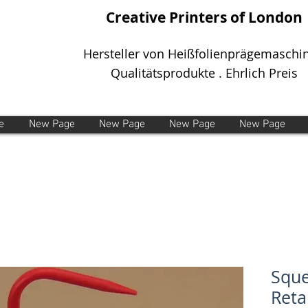
Creative Printers of London
Hersteller von Heißfolienprägemaschi
Qualitätsprodukte . Ehrlich Preis
e
New Page
New Page
New Page
New Page
Sque
Reta