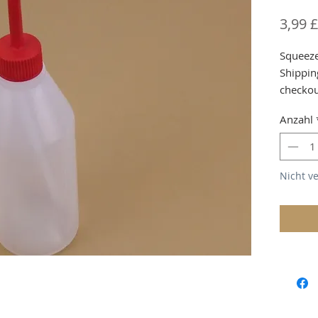
3,99 £
Squeeze
Shippin
checko
Anzahl
Nicht v