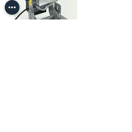
Billigere Metallbuchstaben sind in der
Regel gut genug für Folienprägungen mit
Initialen auf glatte Lederwaren sowie
glatte Karten, Hüllen etc. Sie sind jedoch
nicht so tief geätzt wie
Messingbuchstaben. Wenn Sie also
beabsichtigen, mehr Druck auf Leder
(insbesondere weicheres Leder)
auszuüben, empfehlen wir Ihnen, sich
für tiefer geätzte
Messingbuchstaben
zu
entscheiden.