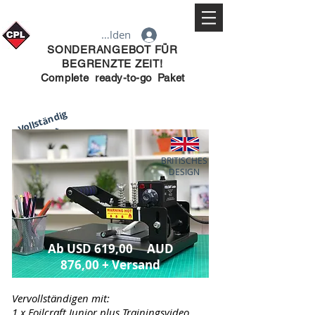
Anmelden
SONDERANGEBOT FÜR
BEGRENZTE ZEIT!
Complete
ready-to-go
Paket
Vollständig
Paket
£650+MwSt
für begrenzt
BRITISCHES
Zeitraum
DESIGN
Ab USD 619,00 AUD
876,00 + Versand
Vervollständigen mit:
1 x Foilcraft Junior plus Trainingsvideo