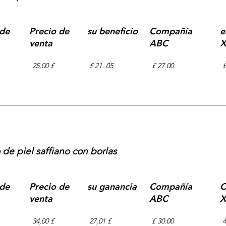
 de
Precio de
su beneficio
Compañía
e
venta
ABC
X
25,00 £
£ 21..05
£ 27.00
£
 de piel saffiano con borlas
 de
Precio de
su ganancia
Compañía
C
venta
ABC
X
34,00 £
27,01 £
£ 30.00
4