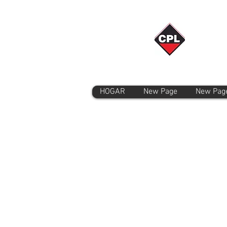
HOGAR
New Page
New Pag