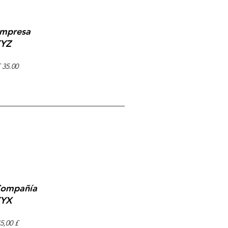
mpresa
YZ
 35.00
ompañía
YX
5,00 £