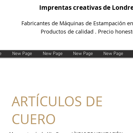
Imprentas creativas de Londr
Fabricantes de Máquinas de Estampación en
Productos de calidad . Precio honest
e
New Page
New Page
New Page
New Page
ARTÍCULOS DE
CUERO