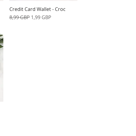
Vista rápida
Credit Card Wallet - Croc
Precio
Precio de oferta
8,99 GBP
1,99 GBP