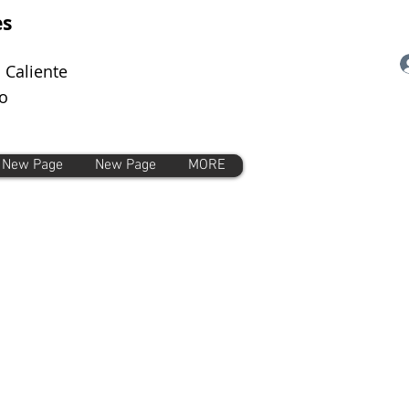
es
 Caliente
o
New Page
New Page
MORE