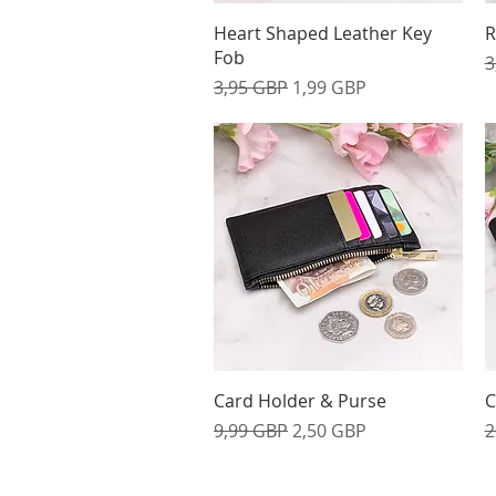
Vista rápida
Heart Shaped Leather Key
R
Fob
P
3
Precio
Precio de oferta
3,95 GBP
1,99 GBP
Vista rápida
Card Holder & Purse
C
Precio
Precio de oferta
P
9,99 GBP
2,50 GBP
2