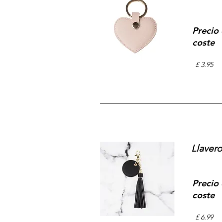
Precio
coste
£ 3.95
Llavero
Precio
coste
£ 6.99