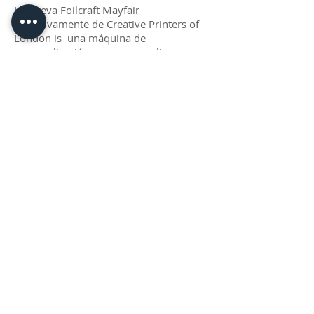
La nueva Foilcraft Mayfair
exclusivamente de Creative Printers of
London is una máquina de
personalización para personalizar
principalmente una línea de initials en
artículos de cuero. Esta máquina es
perfecta para una ubicación concurrida
que ofrece personalización en el acto.
Si desea ofrecer más que
personalización y necesita un área de
impresión más grande, le
recomendamos nuestra máquina de
estampación en caliente Foilcraft EZ Pro
o la máquina de estampación en
caliente Foilcraft Junior más pequeña.
© 2026 CPL
Terms & Conditions
Privacy Policy & Cookies
Contact us
www.linktr-ee/creativeprintersoflondon