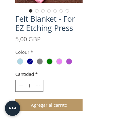
Felt Blanket - For
EZ Etching Press
Precio
5,00 GBP
Colour
*
Cantidad
*
Agregar al carrito
Shipping and VAT added at
Checkout.