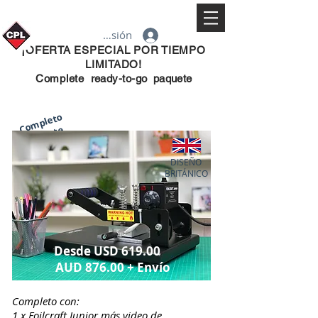
Iniciar sesión
¡OFERTA ESPECIAL POR TIEMPO
LIMITADO!
Complete
ready-to-go
paquete
Completo
Paquete
£ 650 + IVA
p
u
n ti
e
m
p
o
li
mit
a
d
DISEÑO
or
o
BRITÁNICO
período
Desde USD 619.00
AUD 876.00 + Envío
Completo con:
1 x Foilcraft Junior más video de