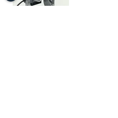
Las letras de metal más baratas son
generalmente lo suficientemente buenas
para estampar iniciales en artículos de
cuero suave, así como en tarjetas lisas,
cubiertas, etc. Sin embargo, no están
grabadas tan profundamente como las
letras de latón. Por lo tanto, si tiene la
intención de aplicar más presión en el
cuero (especialmente en el cuero más
suave), le sugerimos que opte por
letras
de latón
grabadas más profundas.