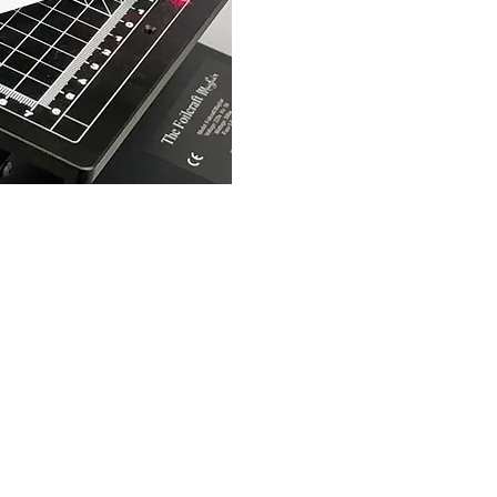
2026 CPL
Terms & Conditions
Privacy Policy & Cookies
Conta
www.linktr-ee/creativeprintersoflondon