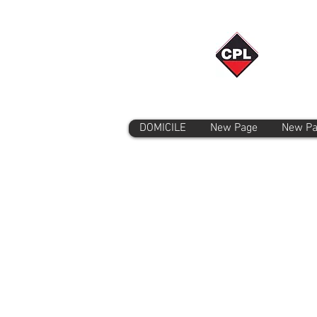
DOMICILE
New Page
New P