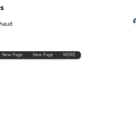
es
chaud
New Page
New Page
MORE