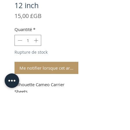
12 inch
Prix
15,00 £GB
Quantité
*
Rupture de stock
Me notifier lorsque cet article est disponible
Silhouette Cameo Carrier
Sheets
VAT & Shipping added at
Checkout
Product Info
These Silhouette Cutting Mats