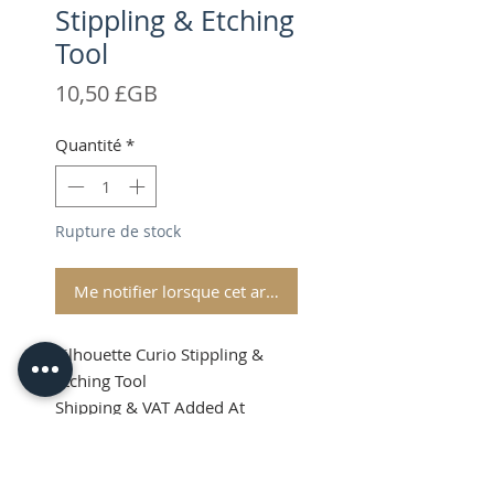
Stippling & Etching
Tool
Prix
10,50 £GB
Quantité
*
Rupture de stock
Me notifier lorsque cet article est disponible
Silhouette Curio Stippling &
Etching Tool
Shipping & VAT Added At
Checkout.
Silhouette Curio