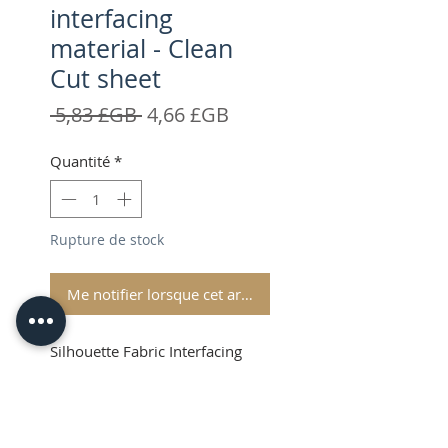
interfacing
material - Clean
Cut sheet
Prix
Prix
 5,83 £GB 
4,66 £GB
original
promotionnel
Quantité
*
Rupture de stock
Me notifier lorsque cet article est disponible
Silhouette Fabric Interfacing
Clean Cut Sheet – 36”x17”
Shipping and VAT added at
Checkout