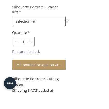
Silhouette Portrait 3 Starter
Kits
*
Quantité
*
Rupture de stock
Me notifier lorsque cet article est disponible
Silhouette Portrait 4 Cutting
System
Shipping & VAT added at
checkout
Product Info