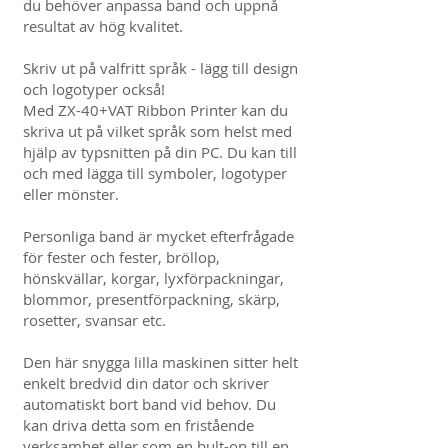
du behöver anpassa band och uppnå
resultat av hög kvalitet.
Skriv ut på valfritt språk - lägg till design
och logotyper också!
Med ZX-40+VAT Ribbon Printer kan du
skriva ut på vilket språk som helst med
hjälp av typsnitten på din PC. Du kan till
och med lägga till symboler, logotyper
eller mönster.
Personliga band är mycket efterfrågade
för fester och fester, bröllop,
hönskvällar, korgar, lyxförpackningar,
blommor, presentförpackning, skärp,
rosetter, svansar etc.
Den här snygga lilla maskinen sitter helt
enkelt bredvid din dator och skriver
automatiskt bort band vid behov. Du
kan driva detta som en fristående
verksamhet eller som en bult-on till en