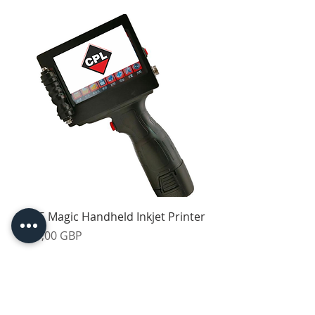
Z-55 Magic Handheld Inkjet Printer
Pris
399,00 GBP