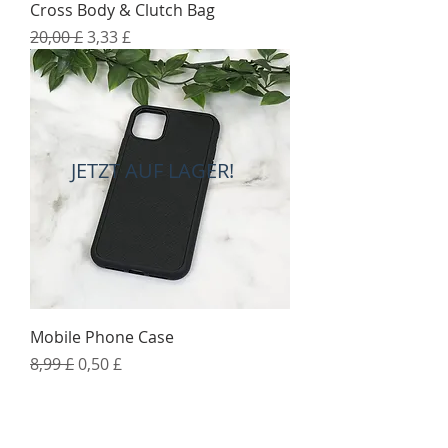
Cross Body & Clutch Bag
Standardpreis
Sale-Preis
20,00 £
3,33 £
JETZT AUF LAGER!
Mobile Phone Case
Standardpreis
Sale-Preis
8,99 £
0,50 £