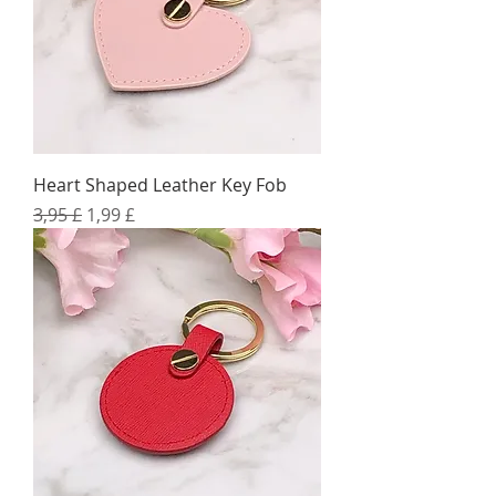
Heart Shaped Leather Key Fob
Standardpreis
Sale-Preis
3,95 £
1,99 £