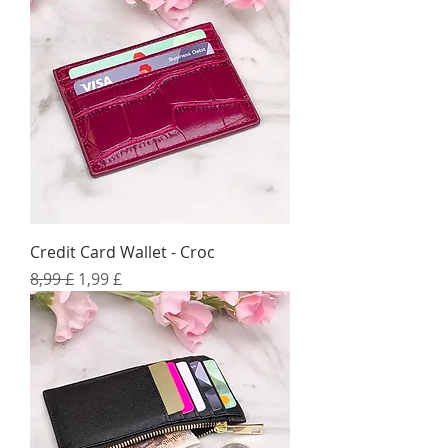
Credit Card Wallet - Croc
Standardpreis
Sale-Preis
8,99 £
1,99 £