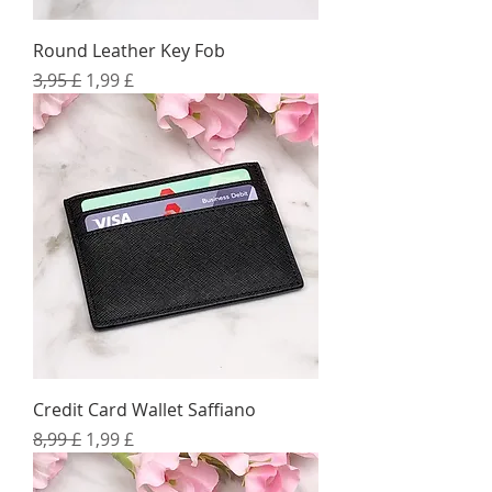
Round Leather Key Fob
Standardpreis
Sale-Preis
3,95 £
1,99 £
Credit Card Wallet Saffiano
Standardpreis
Sale-Preis
8,99 £
1,99 £