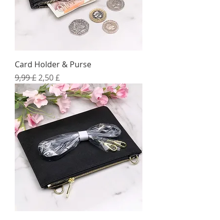
Card Holder & Purse
Standardpreis
Sale-Preis
9,99 £
2,50 £