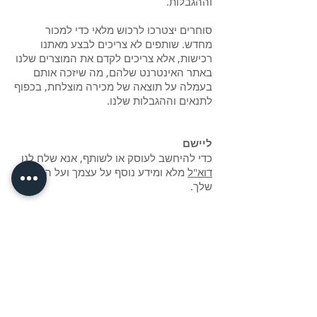
וההגבלות.
סוחרים יצטרכו לרכוש מלאי כדי למכור
מחדש. שותפים לא צריכים לבצע מאתנו
רכישות, אלא צריכים לקדם את המוצרים שלנו
באתר האינטרנט שלהם, מה שיזכה אותם
בעמלה על תוצאה של מכירה מוצלחת, בכפוף
לתנאים וההגבלות שלנו.
ליישם
כדי להיחשב לעוסק או לשותף, אנא שלח
לנו
דוא"ל
מלא ומידע נוסף על עצמך ועל העסק
שלך.
עוסק מונה
זה עתה מינו את הסוחר הראשון שלנו
בתאילנד ונמצאים במגעים עם 2-3 נוספים
במקומות שונים בעולם. אל תחמיצו את
ההזדמנות הנדירה הזו להיות חלק מסיפור
הצלחה.