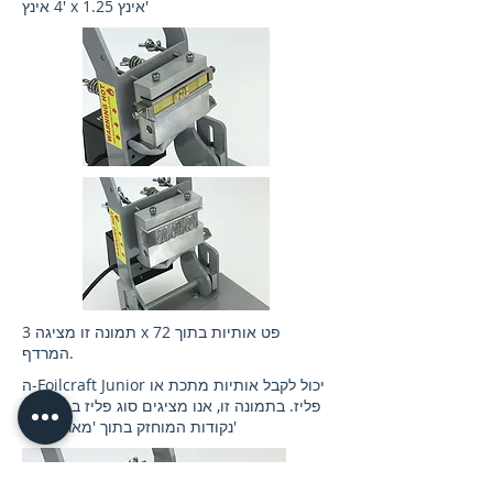
4 אינץ' x 1.25 אינץ'
תמונה זו מציגה 3 x 72 פט אותיות בתוך
המרדף.
ה-Foilcraft Junior יכול לקבל אותיות מתכת או
פליז. בתמונה זו, אנו מציגים סוג פליז בגודל 36
נקודות המוחזק בתוך 'מארז סליפ'