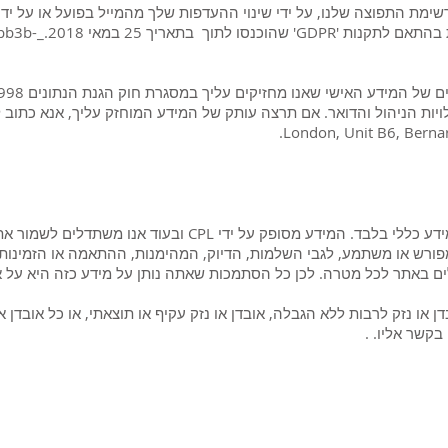
ימת התפוצה שלנו, על ידי שינוי ההעדפות שלך מהמייל בפועל או על ידי 
לבקש שהפרטים שלך יי
של המידע האישי שאנו מחזיקים עליך במסגרת חוק הגנת הנתונים 1998.
London, Unit B6, Berna
המידע הכלול באתר זה הינו למטרות מידע כללי בלבד. המידע מסופק על
מפורש או משתמע, לגבי השלמות, הדיוק, המהימנות, ההתאמה או הזמינות 
ם באתר לכל מטרה. לכן כל הסתמכות שאתה נותן על מידע כזה היא על א
או נזק לרבות ללא הגבלה, אובדן או נזק עקיף או תוצאתי, או כל אובדן או
בקשר אליו. .
2026 CPL
Terms & Conditions
Privacy Policy & Cookies
Conta
www.linktr-ee/creativeprintersoflondon