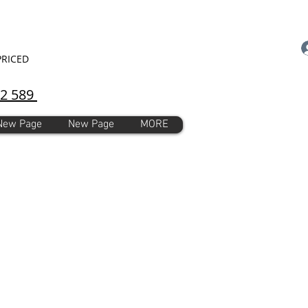
PRICED
92 589
New Page
New Page
MORE