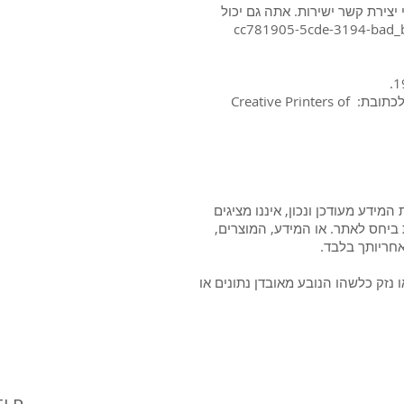
יצירת קשר ישירות. אתה גם יכול
מחקו לצמיתות בהתאם לתקנות 'GDPR' שהוכנסו לתוך בתאריך 25 במאי 2018._cc781905-5cde-3194-bad_bb3b-
יתכן שיש לשלם עמלה קטנה לכיסוי עלויות הניהול והדואר. אם תרצה עותק של המידע המוחזק עליך, אנא כתוב לכתובת: Creative Printers of
 ידי CPL ובעוד אנו משתדלים לשמור את המידע מעודכן ונכון, איננו מציגים
ביחס לאתר. או המידע, המוצרים,
חריותך בלבד.
 נזק כלשהו הנובע מאובדן נתונים או
© 