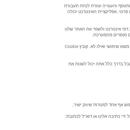
 מתווסף והעוגייה עוזרת לנתח תעבורת
ומי אינטרנט להגיב לך כאדם פרטי. אפליקציית האינטרנט יכולה
ת דפי אינטרנט ולשפר את האתר שלנו
ים מוסרים מהמערכת.
בסך הכל, קובצי Cookie עוזרים לנו לספק לך אתר טוב יותר, בכך שהם מאפשרים לנו לעקוב אחר הדפים שאתה מוצא שימושי ואילו לא. קובץ Cookie
וב דפדפני האינטרנט מקבלים קובצי Cookie באופן אוטומטי, אבל בדרך כלל אתה יכול לשנות את
ש אף אחד למטרות שיווק ישיר.
די כתיבה אלינו או דוא"ל לכתובת: