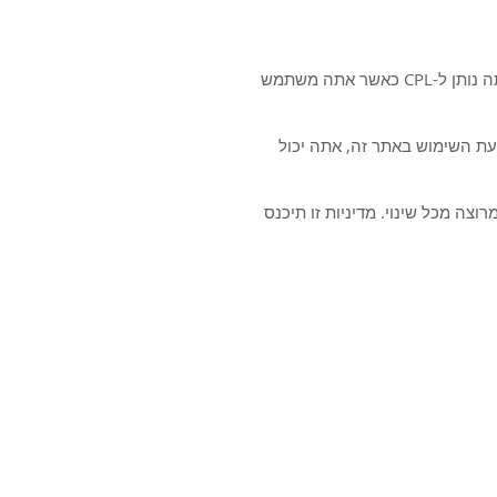
מדיניות פרטיות זו מפרטת כיצד Creative Printers of London (להלן 'CPL') משתמשת ומגינה על כל מידע שאתה נותן ל-CPL כאשר אתה משתמש
עת השימוש באתר זה, אתה יכול
וצה מכל שינוי. מדיניות זו תיכנס