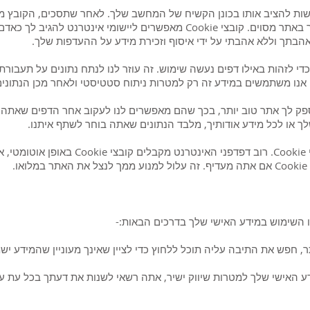
 המבקש רשות להציב אותו בכונן הקשיח של המחשב שלך. לאחר שתסכים, הקובץ
אינטרנט או מודיעה לך מתי אתה מבקר באתר מסוים. קובצי Cookie מאפשרים לייש
הבתך וללא אהבתי על ידי איסוף וזכירת מידע על ההעדפות שלך.
כדי לזהות באילו דפים נעשה שימוש. זה עוזר לנו לנתח נתונים על תעבור
 אנו משתמשים במידע זה רק למטרות ניתוח סטטיסטי ולאחר מכן הנתונ
לך או לכל מידע אודותיך, מלבד הנתונים שאתה בוחר לשתף איתנו.
אתה יכול לבחור לקבל או לדחות קובצי Cookie. ר
.
ו השימוש במידע האישי שלך בדרכים הבאות:-
חפש את התיבה עליה תוכל ללחוץ כדי לציין שאינך מעוניין שהמידע ישמ
האישי שלך למטרות שיווק ישיר, אתה רשאי לשנות את דעתך בכל עת על י