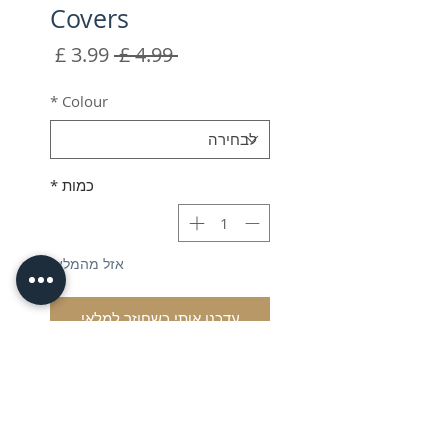
Covers
מחיר
מחיר
 ‏4.99 ‏£ 
רגיל
מבצע
*
Colour
כמות
*
אזל מהמלאי
עדכנו אותי כשחוזר למלאי
Silhouette Cameo 3 Dust
Covers
Shipping & VAT added at
checkout