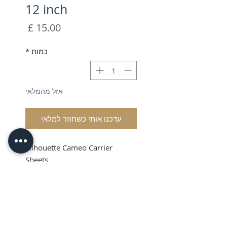
12 inch
מחיר
כמות
*
אזל מהמלאי
עדכנו אותי כשחוזר למלאי
Silhouette Cameo Carrier
Sheets
VAT & Shipping added at
Checkout
Product Info
These Silhouette Cutting Mats