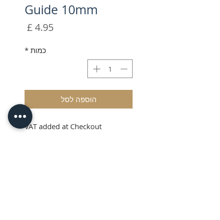
Guide 10mm
מחיר
כמות
*
הוספה לסל
VAT added at Checkout
e-mark Ribbon Guide
10mm
The COLOP 10mm ribbon
guide enables fast, easy and
precise personalisation of