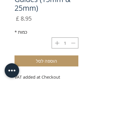
25mm)
מחיר
כמות
*
הוספה לסל
VAT added at Checkout
15mm and 25mm
Ribbon Guides
The COLOP ribbon guides
enables fast, easy and precise
personalisation of ribbons