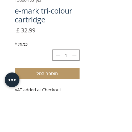
מק"ט: 156664
e-mark tri-colour
cartridge
מחיר
כמות
*
הוספה לסל
VAT added at Checkout
Tri-Colour
replacement cartridge
The tri-colour ink cartridge