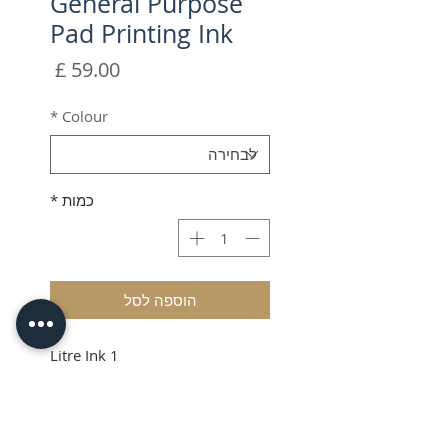
General Purpose
Pad Printing Ink
מחיר
*
Colour
כמות
*
הוספה לסל
1 Litre Ink
VAT & Shipping added at
Checkout
Item may be shipped from our