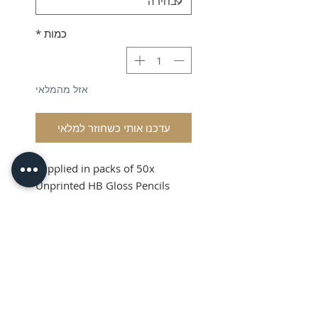
כמות
*
אזל מהמלאי
עדכנו אותי כשחוזר למלאי
Supplied in packs of 50x
Unprinted HB Gloss Pencils
Shipping and VAT added at
Checkout
Product Information
Sold in packs of 50x Unprinted
HB Gloss Pencils
Hexagonal Barrelled Pencils