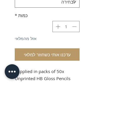
כמות
*
אזל מהמלאי
עדכנו אותי כשחוזר למלאי
Supplied in packs of 50x
Unprinted HB Gloss Pencils
Shipping and VAT added at
Checkout
Product Information
Sold in packs of 50x Unprinted
HB Gloss Pencils
Hexagonal Barrelled Pencils