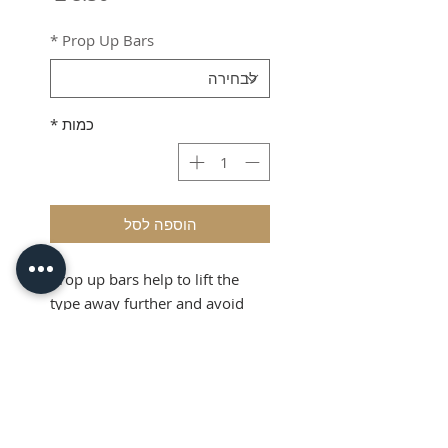
*
Prop Up Bars
כמות
*
הוספה לסל
Prop up bars help to lift the
type away further and avoid
misprints.
Product Info
Prop bars are a simple device