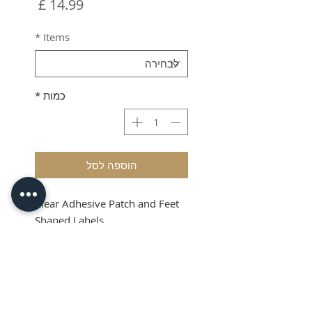
מחיר
*
Items
כמות
*
הוספה לסל
Clear Adhesive Patch and Feet
Shaped Labels
Shipping & VAT added at
checkout
Product Info
Clear Adhesive Patches and