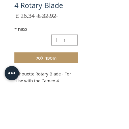
4 Rotary Blade
מחיר
מחיר
 ‏32.92 ‏£ 
רגיל
מבצע
כמות
*
הוספה לסל
Silhouette Rotary Blade - For
Use with the Cameo 4
Silhouette Rotary
Blade
The Silhouette Rotary Blade is
designed specifically for the