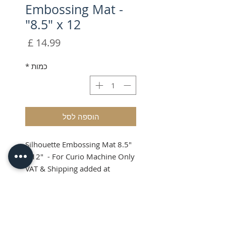
Embossing Mat -
8.5" x 12"
מחיר
כמות
*
הוספה לסל
Silhouette Embossing Mat 8.5"
x 12" - For Curio Machine Only
VAT & Shipping added at
Checkout
Silhouette Curio
Embossing Mat 8.5 x