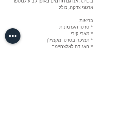
ב-CPL, אנו גם תורמים באופן קבוע למספר
ארגוני צדקה, כולל:
בריאות
* סרטן הערמונית
* מארי קירי
* תמיכה בסרטן מקמילן
* האגודה לאלצהיימר
* אמבולנס אווירי
רווחת בעלי חיים
* מקלט חמורים
* כלבי נחייה לעיוורים
כמו כן ייעדנו תרומות נוספות שיינתנו השנה
ל:-
הומניטרי
* תוכנית המזון העולמית (WFP)
* סיוע במים