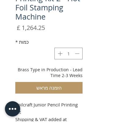
Foil Stamping
Machine
מחיר
כמות
*
Brass Type in Production - Lead
Time 2-3 Weeks
הזמנה מראש
Foilcraft Junior Pencil Printing
Kit
Shipping & VAT added at
checkout.