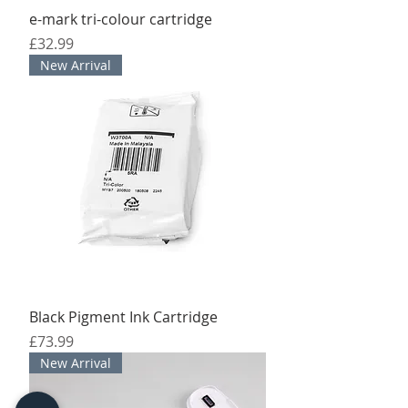
e-mark tri-colour cartridge
मूल्य
£32.99
New Arrival
Black Pigment Ink Cartridge
मूल्य
£73.99
New Arrival