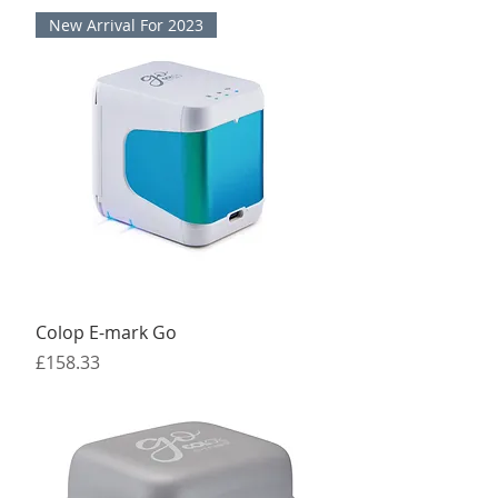
New Arrival For 2023
Colop E-mark Go
मूल्य
£158.33