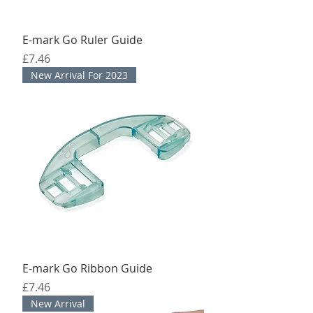
E-mark Go Ruler Guide
मूल्य
£7.46
New Arrival For 2023
E-mark Go Ribbon Guide
मूल्य
£7.46
New Arrival