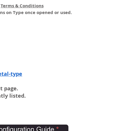
r
Terms & Conditions
ns on Type once opened or used.
tal-type
t page.
ly listed.