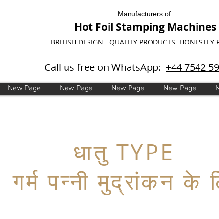
Manufacturers of
Hot Foil Stamping Machines
BRITISH DESIGN - QUALITY PRODUCTS- HONESTLY 
Call us free on WhatsApp:
+44 7542 5
New Page
New Page
New Page
New Page
धातु TYPE
गर्म पन्नी मुद्रांकन के 