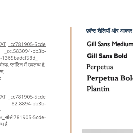
फ़ॉन्ट शैलियाँ और आकार
VAT
_cc781905-5cde
_cc.583094-bb3b-
b-1365badcf58d_
ल्ड, प्लांटिन में उपलब्ध है,
्ड,
ड
VAT
_cc781905-5cde
 _82.8894-bb3b-
-
ॉकवेल_सीसी781905-5cde-
ध है