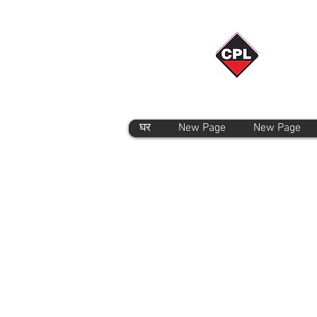
घर
New Page
New Page