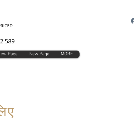
PRICED
92 589
New Page
New Page
MORE
लिए