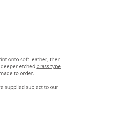
rint onto soft leather, then
m deeper etched
brass type
 made to order.
e supplied subject to our