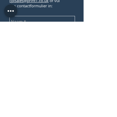
cplsales@print1.co.uk
of vul
ons contactformulier in:
Versturen