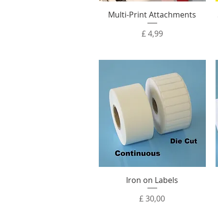
Multi-Print Attachments
Prijs
£ 4,99
Iron on Labels
Prijs
£ 30,00