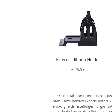
External Ribbon Holder
Prijs
£ 29,99
De ZX-40+ Ribbon Printer is robuust
linten. Deze hardwerkende lintdru
liefdadigheidsinstellingen, organ
is de ideale keuze als u linten wilt