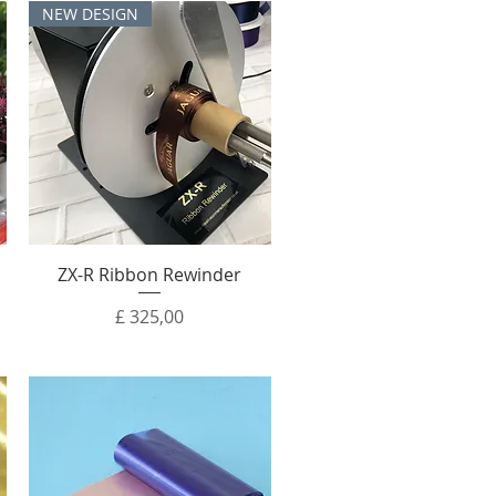
NEW DESIGN
ZX-R Ribbon Rewinder
Prijs
£ 325,00