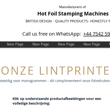
Manufacturers of
Hot Foil Stamping Machines
BRITISH DESIGN - QUALITY PRODUCTS- HONESTLY 
Call us free on WhatsApp:
+44 7542 5
New Page
New Page
New Page
New Page
ONZE LINTPRINT
eweldig voor monogrammen - dit complimenteert onze foliedrukm
Klik op onderstaande productafbeeldingen voor een
volledige beschrijving: