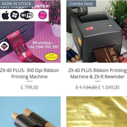
NOW IN STOCK
Combo Deal
ZX-40 PLUS- 300 Dpi Ribbon
ZX-40 PLUS Ribbon Printing
Printing Machine
Machine & ZX-R Rewinder
Prijs
Normale prijs
Verkoopprijs
£ 799,00
£ 1.124,00
£ 1.049,00