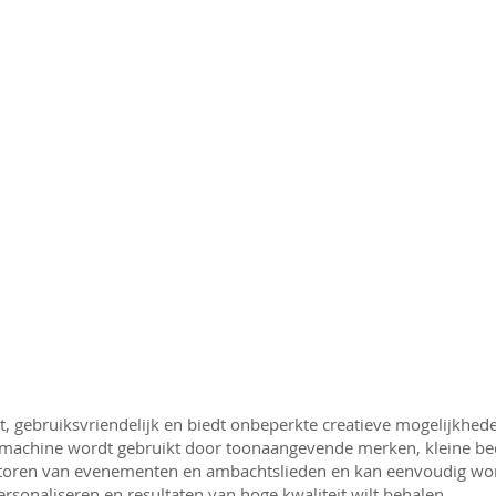
, gebruiksvriendelijk en biedt onbeperkte creatieve mogelijkhede
kmachine wordt gebruikt door toonaangevende merken, kleine bed
isatoren van evenementen en ambachtslieden en kan eenvoudig wo
 personaliseren en resultaten van hoge kwaliteit wilt behalen.