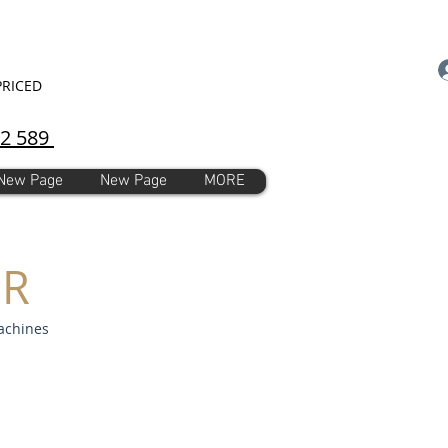
PRICED
92 589
New Page
New Page
MORE
ER
achines