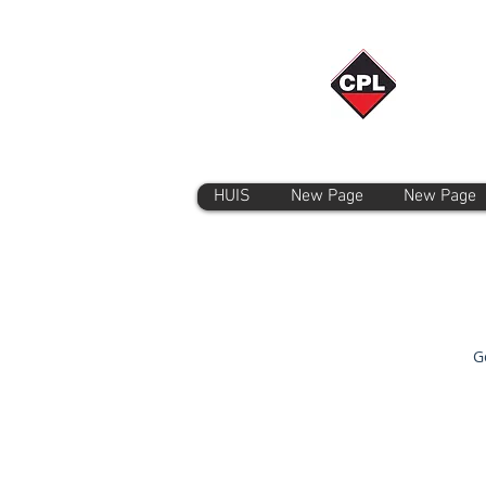
HUIS
New Page
New Page
G