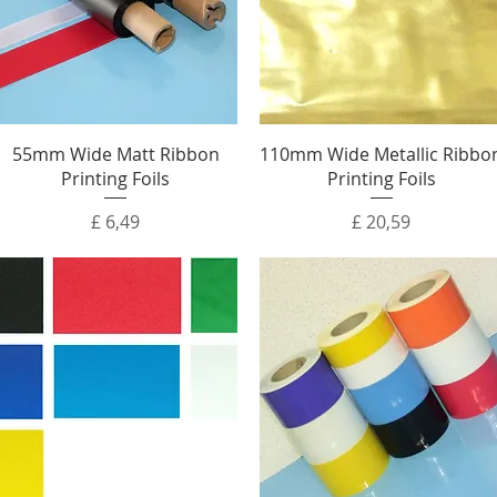
55mm Wide Matt Ribbon
110mm Wide Metallic Ribbo
Printing Foils
Printing Foils
Prijs
Prijs
£ 6,49
£ 20,59