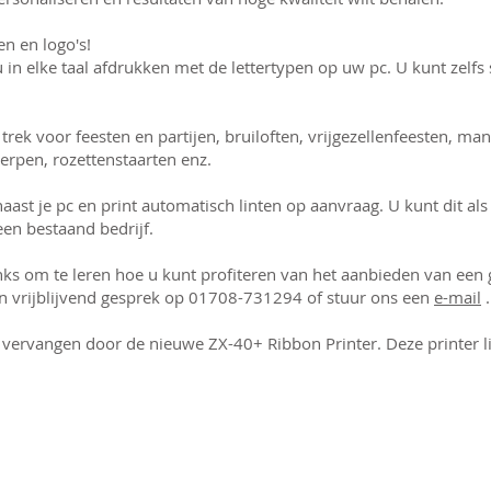
en en logo's!
 in elke taal afdrukken met de lettertypen op uw pc. U kunt zelf
 trek voor feesten en partijen, bruiloften, vrijgezellenfeesten, m
rpen, rozettenstaarten enz.
ast je pc en print automatisch linten op aanvraag. U kunt dit als 
een bestaand bedrijf.
nks om te leren hoe u kunt profiteren van het aanbieden van een
een vrijblijvend gesprek op 01708-731294 of stuur ons een
e-mail
.
u vervangen door de nieuwe ZX-40+ Ribbon Printer. Deze printer l