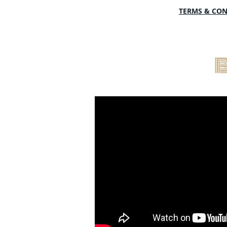
TERMS & COND
B