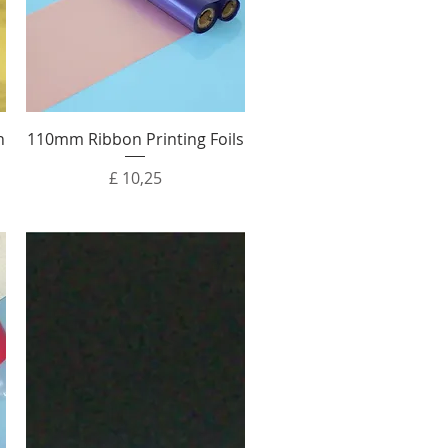
n
110mm Ribbon Printing Foils
Prijs
£ 10,25