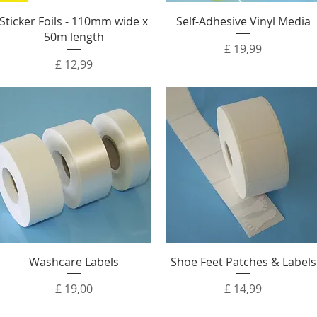
Sticker Foils - 110mm wide x
Self-Adhesive Vinyl Media
50m length
Prijs
£ 19,99
Prijs
£ 12,99
Washcare Labels
Shoe Feet Patches & Labels
Prijs
Prijs
£ 19,00
£ 14,99