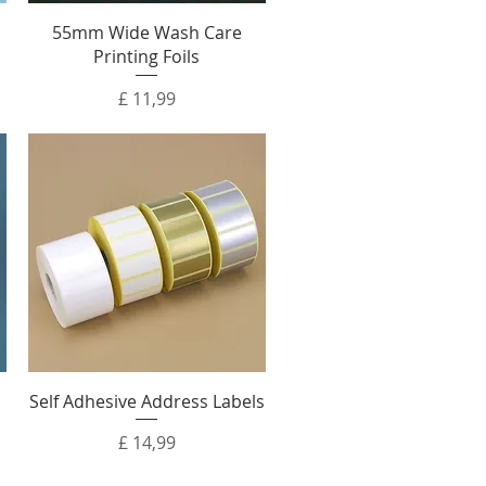
55mm Wide Wash Care
Printing Foils
Prijs
£ 11,99
Self Adhesive Address Labels
Prijs
£ 14,99