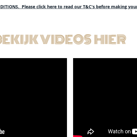
ITIONS. Please click here to read our T&C's before making you
EKIJK VIDEOS HIER