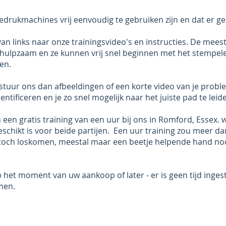
drukmachines vrij eenvoudig te gebruiken zijn en dat er geen
van links naar onze trainingsvideo's en instructies. De mees
behulpzaam en ze kunnen vrij snel beginnen met het stempe
en.
 stuur ons dan afbeeldingen of een korte video van je prob
entificeren en je zo snel mogelijk naar het juiste pad te leid
 een gratis training van een uur bij ons in Romford, Essex. w
schikt is voor beide partijen. Een uur training zou meer d
 toch loskomen, meestal maar een beetje helpende hand no
 het moment van uw aankoop of later - er is geen tijd ing
men.