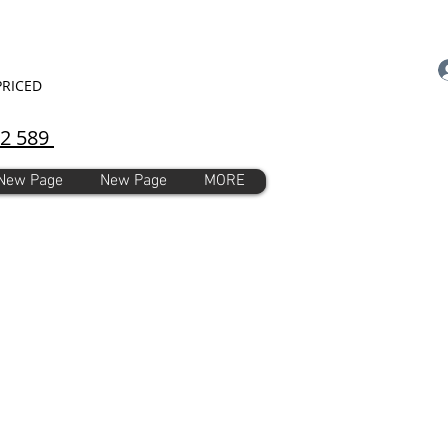
PRICED
92 589
New Page
New Page
MORE