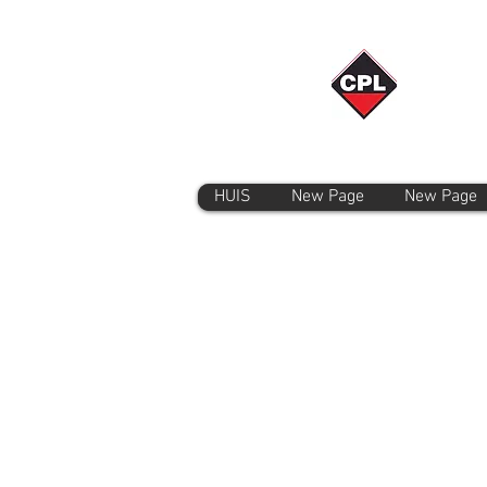
HUIS
New Page
New Page