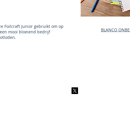
e Foilcraft Junior gebruikt om op
BLANCO ONBE
 een mooi bloeiend bedrijf
otloden.
2026 CPL
Terms & Conditions
Privacy Policy & Cookies
Conta
www.linktr-ee/creativeprintersoflondon