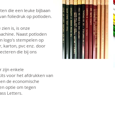
en die een leuke bijbaan
an foliedruk op potloden.
 zien is, is onze
achine. Naast potloden
 en logo's stempelen op
r, karton, pvc enz. door
lecteren die bij ons
 zijn enkele
kits voor het afdrukken van
lleen de economische
 een optie om tegen
ass Letters.