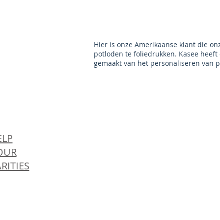
Hier is onze Amerikaanse klant die onz
potloden te foliedrukken. Kasee heeft
gemaakt van het personaliseren van p
© 
ELP
OUR
RITIES