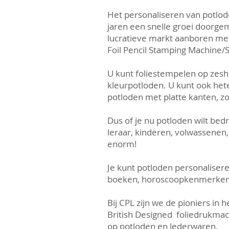
Het personaliseren van potlod
jaren een snelle groei doorge
lucratieve markt aanboren met 
Foil Pencil Stamping Machine/St
U kunt foliestempelen op zes
kleurpotloden. U kunt ook het
potloden met platte kanten, 
Dus of je nu potloden wilt bed
leraar, kinderen, volwassenen,
enorm!
Je kunt potloden personaliser
boeken, horoscoopkenmerken 
Bij CPL zijn we de pioniers in 
British Designed foliedrukma
op potloden en lederwaren.