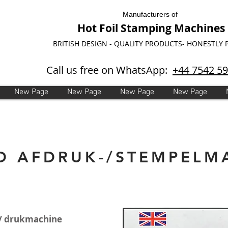
Manufacturers of
Hot Foil Stamping Machines
BRITISH DESIGN - QUALITY PRODUCTS- HONESTLY 
Call us free on WhatsApp:
+44 7542 5
New Page
New Page
New Page
New Page
D AFDRUK-/STEMPELM
/ drukmachine