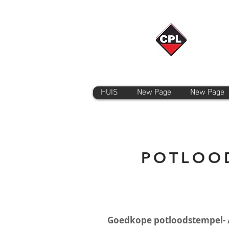
HUIS
New Page
New Page
POTLOO
Goedkope potloodstempel- 