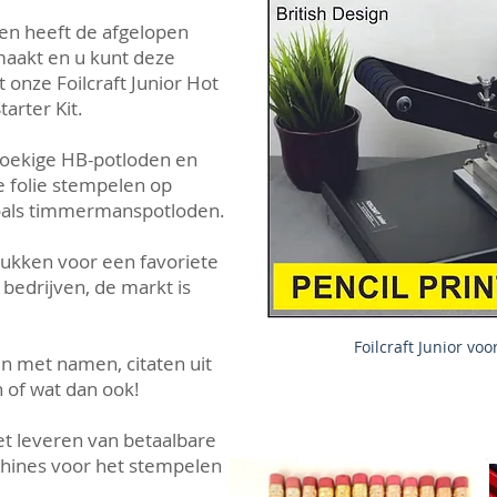
en heeft de afgelopen
maakt en u kunt deze
onze Foilcraft Junior Hot
arter Kit.
hoekige HB-potloden en
e folie stempelen op
zoals timmermanspotloden.
rukken voor een favoriete
 bedrijven, de markt is
Foilcraft Junior vo
en met namen, citaten uit
of wat dan ook!
het leveren van betaalbare
chines voor het stempelen