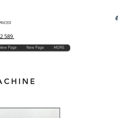
PRICED
92 589
New Page
New Page
MORE
ACHINE