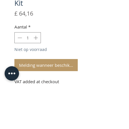
Kit
Prijs
£ 64,16
Aantal
*
Niet op voorraad
Melding wanneer beschikbaar
VAT added at checkout
Description
The Brother ScanNCut
Calligraphy Starter Kit turns your