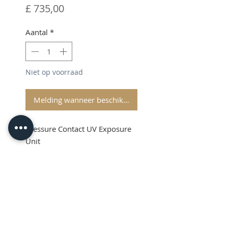
Prijs
£ 735,00
Aantal
*
Niet op voorraad
Melding wanneer beschikbaar
Pressure Contact UV Exposure
Unit
Shipping & VAT is extra on top
Product Info
This is a high quality Pressure