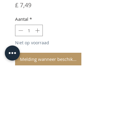
Prijs
£ 7,49
Aantal
*
Niet op voorraad
Melding wanneer beschikbaar
Silhouette Sketch Pens Metallic
Pack
© 2026 CPL
Terms & Conditions
Privacy Policy & Cookies
Contact us
www.linktr-ee/creativeprintersoflondon