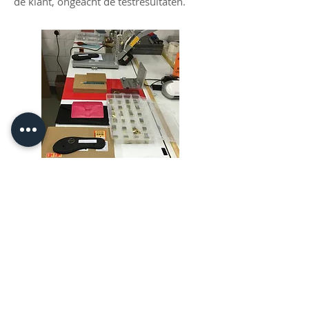
de klant, ongeacht de testresultaten.
We ontvangen allerlei soorten producten
die onze deur binnenkomen om te testen
- van sandalen/slippers tot mobiele
telefoonhoesjes, portemonnees,
notebooks en nog veel meer!