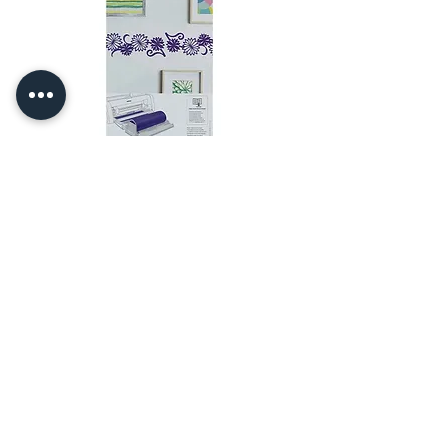
Brother ScanNCut Roll Feeder II
מחיר
טעינת מוצרים נוספים
מדפסת הסרט ZX-40+ חזקה, קלה לשימוש
ומציעה אפשרויות יצירתיות בלתי מוגבלות
להדפסה על סרטי סאטן. בשימוש על ידי
מותגים מובילים, עסקים קטנים, ארגוני צדקה,
מארגני אירועים ובעלי מלאכה, מכונת הדפסת